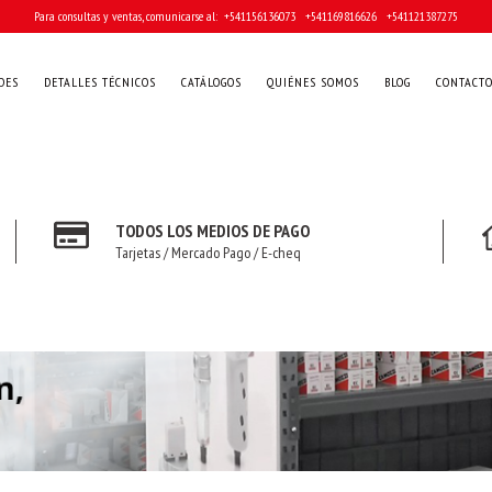
Para consultas y ventas, comunicarse al: ‎ +541156136073 ‎ ‎ +541169816626 ‎ ‎ +541121387275
DES
DETALLES TÉCNICOS
CATÁLOGOS
QUIÉNES SOMOS
BLOG
CONTACT
TODOS LOS MEDIOS DE PAGO
Tarjetas / Mercado Pago / E-cheq