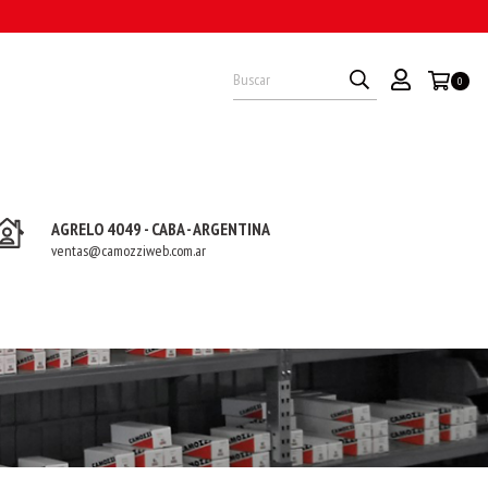
O
0
AGRELO 4049 - CABA - ARGENTINA
ventas@camozziweb.com.ar