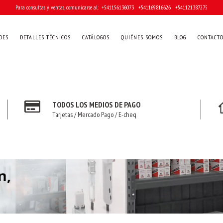
Para consultas y ventas, comunicarse al: ‎ +541156136073 ‎ ‎ +541169816626 ‎ ‎ +541121387275
DES
DETALLES TÉCNICOS
CATÁLOGOS
QUIÉNES SOMOS
BLOG
CONTACT
TODOS LOS MEDIOS DE PAGO
Tarjetas / Mercado Pago / E-cheq