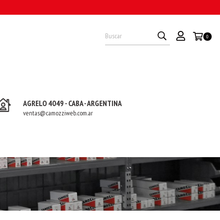
O
0
AGRELO 4049 - CABA - ARGENTINA
ventas@camozziweb.com.ar