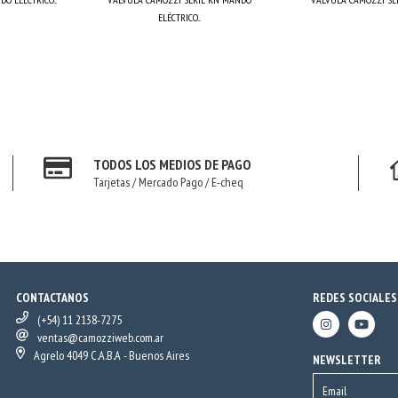
ELÉCTRICO...
TODOS LOS MEDIOS DE PAGO
Tarjetas / Mercado Pago / E-cheq
CONTACTANOS
REDES SOCIALES
(+54) 11 2138-7275
ventas@camozziweb.com.ar
Agrelo 4049 C.A.B.A - Buenos Aires
NEWSLETTER